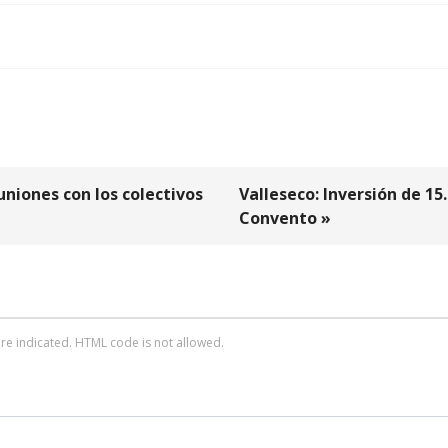
niones con los colectivos
Valleseco: Inversión de 15
Convento »
re indicated. HTML code is not allowed.