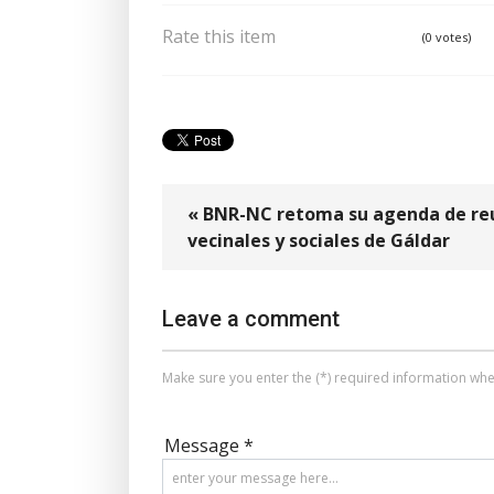
Rate this item
(0 votes)
« BNR-NC retoma su agenda de reu
vecinales y sociales de Gáldar
Leave a comment
Make sure you enter the (*) required information whe
Message *